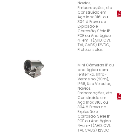
Navios,
Embarcações, etc.
Construído em
Aço Inox 316L ou
304 à Prova de
Explosão e
Corrosão, Série IP
POE ou Analógico
4-em-1 (AHD, CVI,
TVI, CVBS) 12VDC,
Protetor solar.
Mini Câmeras IP ou
analógica com
lente fixa, Infra-
Vermelho (20m),
IP68, Uso Veicular,
Navios,
Embarcações, etc.
Construído em
Aço Inox 316L ou
304 à Prova de
Explosão e
Corrosão, Série IP
POE ou Analógico
4-em-1 (AHD, CVI,
TVI, CVBS) 12VDC