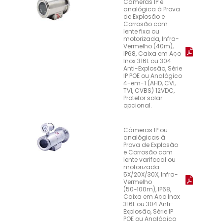
Câmeras IP e
analógica à Prova
de Explosão e
Corrosão com
lente fixa ou
motorizada, Infra-
Vermelho (40m),
IP68, Caixa em Aço
Inox 316L ou 304
Anti-Explosão, Série
IP POE ou Analógico
4-em-1 (AHD, CVI,
TVI, CVBS) 12VDC,
Protetor solar
opcional.
Câmeras IP ou
analógicas à
Prova de Explosão
e Corrosão com
lente varifocal ou
motorizada
5X/20X/30X, Infra-
Vermelho
(50~100m), IP68,
Caixa em Aço Inox
316L ou 304 Anti-
Explosão, Série IP
POE ou Analógico