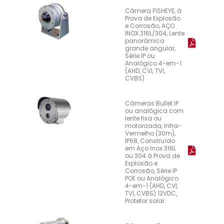
Câmera FISHEYE, à
Prova de Explosão
e Corrosão, AÇO
INOX 316L/304, Lente
panorâmica
grande angular,
Série IP ou
Analógico 4-em-1
(AHD, CVI, TVI,
CVBS)
Câmeras Bullet IP
ou analógica com
lente fixa ou
motorizada, Infra-
Vermelho (30m),
IP68, Construído
em Aço Inox 316L
ou 304 à Prova de
Explosão e
Corrosão, Série IP
POE ou Analógico
4-em-1 (AHD, CVI,
TVI, CVBS) 12VDC,
Protetor solar.