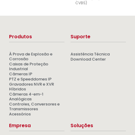
CVBS)
Produtos
Suporte
À Prova de Explosão e
Assistência Técnica
Corrosão
Download Center
Caixas de Proteção
Industrial
Câmeras IP
PTZ e Speeddomes IP
Gravadores NVR e XVR
Híbridos
Câmeras 4-em-1
Analógicas
Controles, Conversores e
Transmissores
Acessórios
Empresa
Soluções