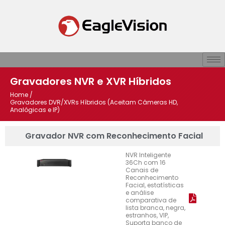
Gravadores NVR e XVR Híbridos
Home /
Gravadores DVR/XVRs Híbridos (Aceitam Câmeras HD,
Analógicas e IP)
Gravador NVR com Reconhecimento Facial
NVR Inteligente
36Ch com 16
Canais de
Reconhecimento
Facial, estatísticas
e análise
comparativa de
lista branca, negra,
estranhos, VIP,
Suporta banco de